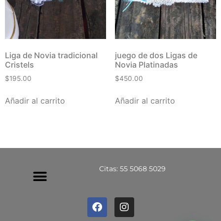
Liga de Novia tradicional
juego de dos Ligas de
Cristels
Novia Platinadas
$
195.00
$
450.00
Añadir al carrito
Añadir al carrito
Citas: 55 5068 5029
Política De Privacidad
Política De Devoluciones Y Reembolsos