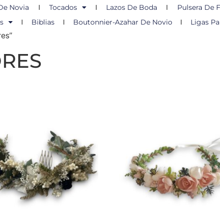
De Novia
Tocados
Lazos De Boda
Pulsera De F
s
Biblias
Boutonnier-Azahar De Novio
Ligas Pa
res”
ORES