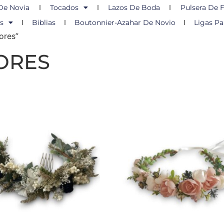
De Novia
Tocados
Lazos De Boda
Pulsera De F
s
Biblias
Boutonnier-Azahar De Novio
Ligas Pa
ores”
ORES