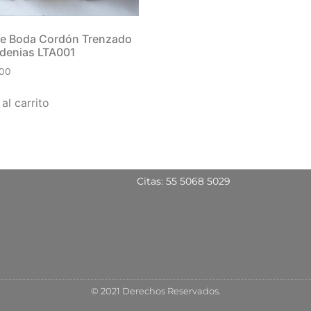
de Boda Cordón Trenzado
denias LTA001
.00
al carrito
Citas: 55 5068 5029
© 2021 Derechos Reservados.