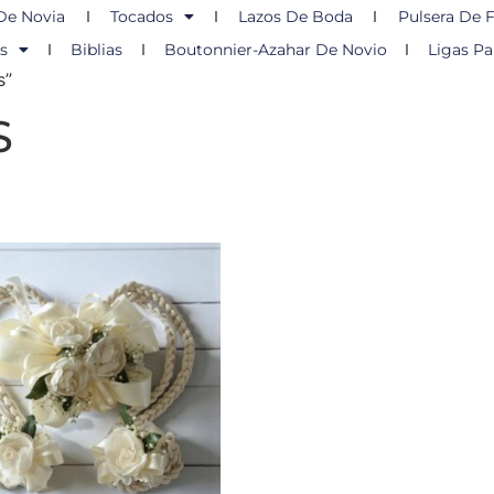
De Novia
Tocados
Lazos De Boda
Pulsera De F
s
Biblias
Boutonnier-Azahar De Novio
Ligas Pa
s”
S