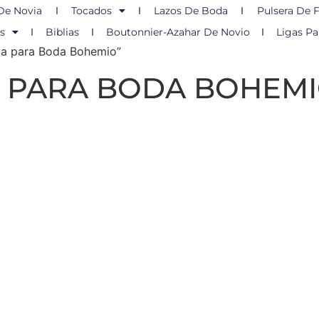
De Novia
Tocados
Lazos De Boda
Pulsera De F
s
Biblias
Boutonnier-Azahar De Novio
Ligas Pa
ia para Boda Bohemio”
 PARA BODA BOHEM