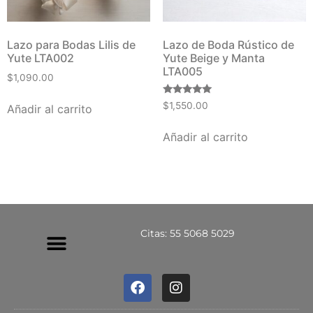
Lazo para Bodas Lilis de
Lazo de Boda Rústico de
Yute LTA002
Yute Beige y Manta
LTA005
$
1,090.00
Valorado
$
1,550.00
Añadir al carrito
con
5.00
de 5
Añadir al carrito
Citas: 55 5068 5029
Política De Privacidad
Política De Devoluciones Y Reembolsos