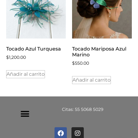
Tocado Azul Turquesa
Tocado Mariposa Azul
Marino
$
1,200.00
$
550.00
Añadir al carrito
Añadir al carrito
Citas: 55 5068 5029
Política De Privacidad
Política De Devoluciones Y Reembolsos