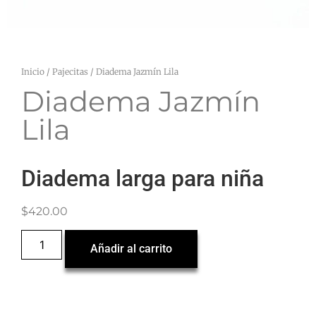
Inicio
/
Pajecitas
/ Diadema Jazmín Lila
Diadema Jazmín
Lila
Diadema larga para niña
$
420.00
Añadir al carrito