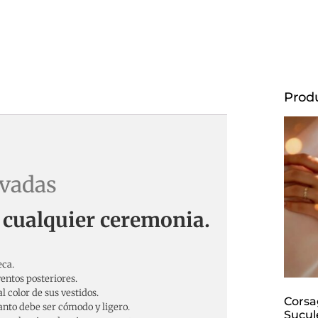
Prod
rvadas
a cualquier ceremonia.
eca.
entos posteriores.
l color de sus vestidos.
Corsa
tanto debe ser cómodo y ligero.
Sucul