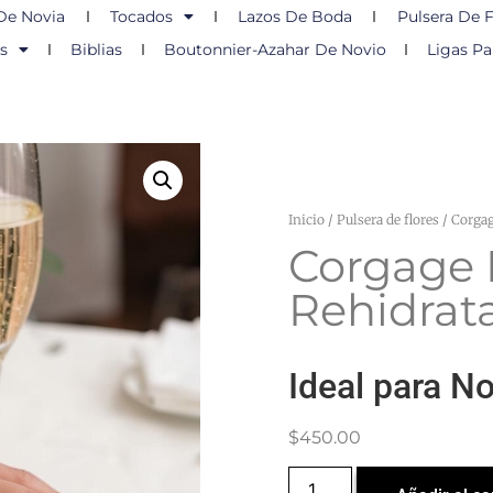
De Novia
Tocados
Lazos De Boda
Pulsera De F
s
Biblias
Boutonnier-Azahar De Novio
Ligas Pa
Inicio
/
Pulsera de flores
/ Corgag
Corgage 
Rehidrat
Ideal para N
$
450.00