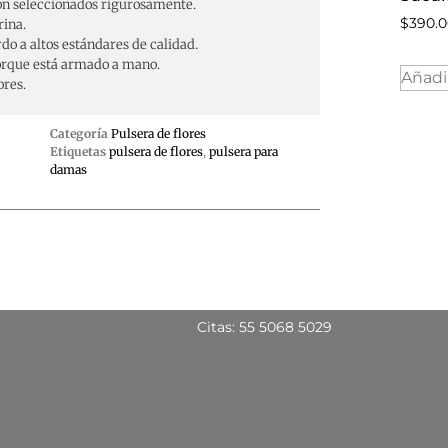
son seleccionados rigurosamente.
$
390.
rina.
o a altos estándares de calidad.
orque está armado a mano.
Añadir
ores.
Categoría
Pulsera de flores
Etiquetas
pulsera de flores
,
pulsera para
damas
Citas: 55 5068 5029