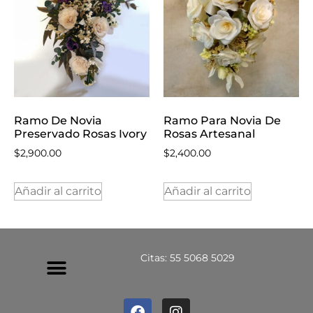
Ramo De Novia
Ramo Para Novia De
Preservado Rosas Ivory
Rosas Artesanal
$
2,900.00
$
2,400.00
Añadir al carrito
Añadir al carrito
Citas: 55 5068 5029
Política De Privacidad
Política De Devoluciones Y Reembolsos