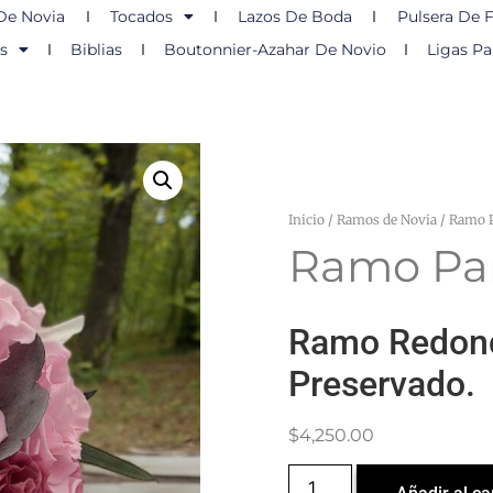
De Novia
Tocados
Lazos De Boda
Pulsera De F
s
Biblias
Boutonnier-Azahar De Novio
Ligas Pa
Inicio
/
Ramos de Novia
/ Ramo P
Ramo Par
Ramo Redond
Preservado.
$
4,250.00