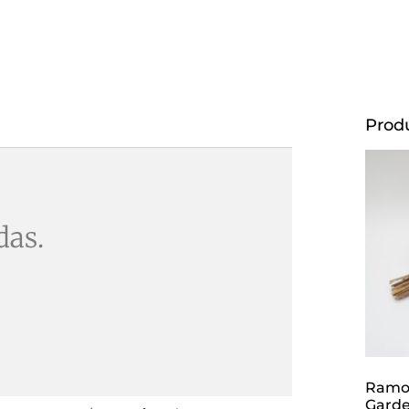
Prod
das.
Ramo 
Garde