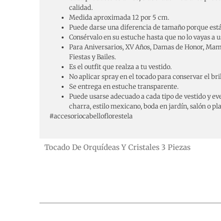
calidad.
Medida aproximada 12 por 5 cm.
Puede darse una diferencia de tamaño porque está
Consérvalo en su estuche hasta que no lo vayas a u
Para Aniversarios, XV Años, Damas de Honor, Mamá
Fiestas y Bailes.
Es el outfit que realza a tu vestido.
No aplicar spray en el tocado para conservar el brill
Se entrega en estuche transparente.
Puede usarse adecuado a cada tipo de vestido y even
charra, estilo mexicano, boda en jardín, salón o pl
#accesoriocabelloflorestela
Tocado De Orquídeas Y Cristales 3 Piezas