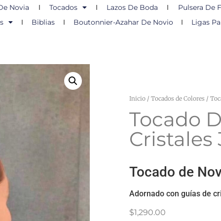
De Novia
Tocados
Lazos De Boda
Pulsera De F
s
Biblias
Boutonnier-Azahar De Novio
Ligas Pa
Inicio
/
Tocados de Colores
/ Toc
Tocado D
Cristales
Tocado de Novi
Adornado con guías de cr
$
1,290.00