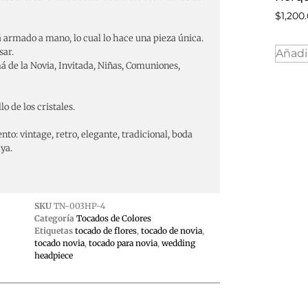
$
1,200
 armado a mano, lo cual lo hace una pieza única.
sar.
Añadir
 de la Novia, Invitada, Niñas, Comuniones,
o de los cristales.
to: vintage, retro, elegante, tradicional, boda
aya.
SKU
TN-003HP-4
Categoría
Tocados de Colores
Etiquetas
tocado de flores
,
tocado de novia
,
tocado novia
,
tocado para novia
,
wedding
headpiece