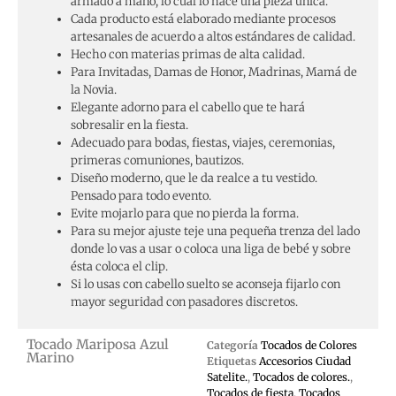
armado a mano, lo cual lo hace una pieza única.
Cada producto está elaborado mediante procesos
artesanales de acuerdo a altos estándares de calidad.
Hecho con materias primas de alta calidad.
Para Invitadas, Damas de Honor, Madrinas, Mamá de
la Novia.
Elegante adorno para el cabello que te hará
sobresalir en la fiesta.
Adecuado para bodas, fiestas, viajes, ceremonias,
primeras comuniones, bautizos.
Diseño moderno, que le da realce a tu vestido.
Pensado para todo evento.
Evite mojarlo para que no pierda la forma.
Para su mejor ajuste teje una pequeña trenza del lado
donde lo vas a usar o coloca una liga de bebé y sobre
ésta coloca el clip.
Si lo usas con cabello suelto se aconseja fijarlo con
mayor seguridad con pasadores discretos.
Tocado Mariposa Azul
Categoría
Tocados de Colores
Marino
Etiquetas
Accesorios Ciudad
Satelite.
,
Tocados de colores.
,
Tocados de fiesta
,
Tocados