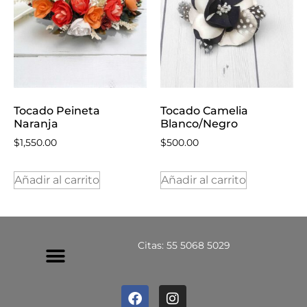
Tocado Peineta
Tocado Camelia
Naranja
Blanco/Negro
$
1,550.00
$
500.00
Añadir al carrito
Añadir al carrito
Citas: 55 5068 5029
Política De Privacidad
Política De Devoluciones Y Reembolsos