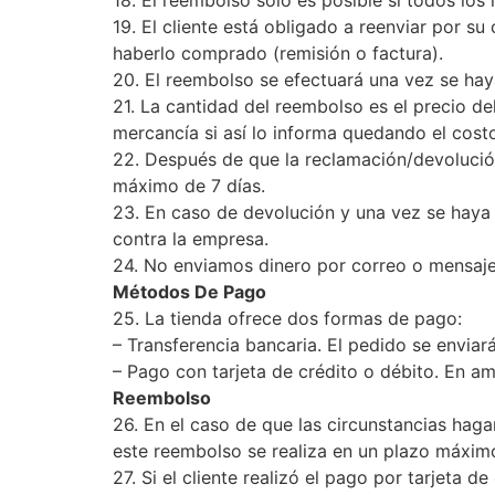
18. El reembolso sólo es posible si todos los
19. El cliente está obligado a reenviar por s
haberlo comprado (remisión o factura).
20. El reembolso se efectuará una vez se hay
21. La cantidad del reembolso es el precio d
mercancía si así lo informa quedando el cost
22. Después de que la reclamación/devolució
máximo de 7 días.
23. En caso de devolución y una vez se haya e
contra la empresa.
24. No enviamos dinero por correo o mensaje
Métodos De Pago
25. La tienda ofrece dos formas de pago:
– Transferencia bancaria. El pedido se enviar
– Pago con tarjeta de crédito o débito. En am
Reembolso
26. En el caso de que las circunstancias haga
este reembolso se realiza en un plazo máximo
27. Si el cliente realizó el pago por tarjeta 