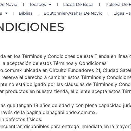
De Novia
Tocados
Lazos De Boda
Pulsera De F
s
Biblias
Boutonnier-Azahar De Novio
Ligas Pa
NDICIONES
ada en los Términos y Condiciones de esta Tienda en línea q
a la aceptación de estos Términos y Condiciones.
ndo.com.mx ubicada en Circuito Fundadores 21, Ciudad Saté
e reserva el derecho a cambiar estos Términos y Condiciones
iente no está obligado por las cláusulas de Términos y Co
ar productos en nuestra tienda, el cliente acepta estos Té
nas que tengan 18 años de edad y con plena capacidad jurí
 través de la página dianagabilondo.com.mx.
 defectos físicos.
encuentran disponibles para entrega inmediata en la mayorí