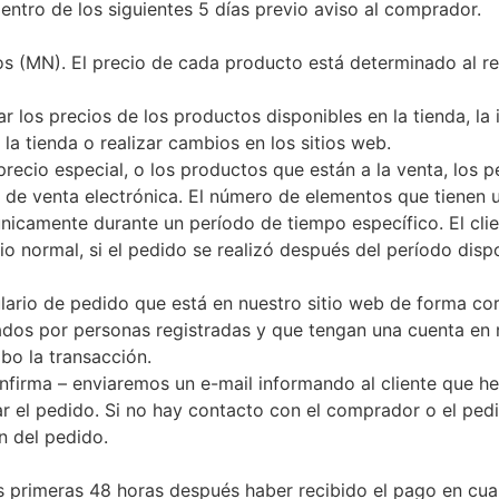
entro de los siguientes 5 días previo aviso al comprador.
s (MN). El precio de cada producto está determinado al re
ar los precios de los productos disponibles en la tienda, l
 la tienda o realizar cambios en los sitios web.
precio especial, o los productos que están a la venta, los p
de venta electrónica. El número de elementos que tienen u
 únicamente durante un período de tiempo específico. El cl
ecio normal, si el pedido se realizó después del período disp
ulario de pedido que está en nuestro sitio web de forma cor
ados por personas registradas y que tengan una cuenta en 
abo la transacción.
onfirma – enviaremos un e-mail informando al cliente que h
car el pedido. Si no hay contacto con el comprador o el ped
n del pedido.
as primeras 48 horas después haber recibido el pago en cual