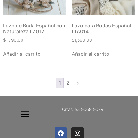
Lazo de Boda Español con
Lazo para Bodas Español
Naturaleza LZ012
LTA014
$
1,790.00
$
1,590.00
Añadir al carrito
Añadir al carrito
1
2
→
Citas: 55 5068 5029
Política De Privacidad
Política De Devoluciones Y Reembolsos