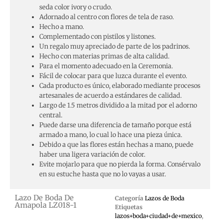
seda color ivory o crudo.
Adornado al centro con flores de tela de raso.
Hecho a mano.
Complementado con pistilos y listones.
Un regalo muy apreciado de parte de los padrinos.
Hecho con materias primas de alta calidad.
Para el momento adecuado en la Ceremonia.
Fácil de colocar para que luzca durante el evento.
Cada producto es único, elaborado mediante procesos
artesanales de acuerdo a estándares de calidad.
Largo de 1.5 metros dividido a la mitad por el adorno
central.
Puede darse una diferencia de tamaño porque está
armado a mano, lo cual lo hace una pieza única.
Debido a que las flores están hechas a mano, puede
haber una ligera variación de color.
Evite mojarlo para que no pierda la forma. Consérvalo
en su estuche hasta que no lo vayas a usar.
Lazo De Boda De
Categoría
Lazos de Boda
Amapola LZ018-1
Etiquetas
lazos+boda+ciudad+de+mexico
,