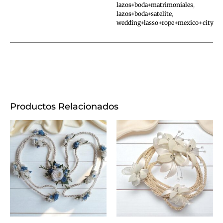
lazos+boda+matrimoniales
,
lazos+boda+satelite
,
wedding+lasso+rope+mexico+city
Productos Relacionados