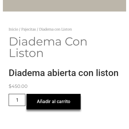
Inicio
/
Pajecitas
/ Diadema con Liston
Diadema Con
Liston
Diadema abierta con liston
$
450.00
Añadir al carrito