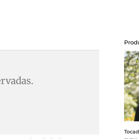
Prod
ervadas.
Tocad