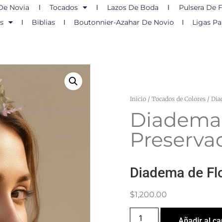
De Novia
Tocados
Lazos De Boda
Pulsera De F
s
Biblias
Boutonnier-Azahar De Novio
Ligas Pa
Inicio
/
Tocados de Colores
/ Dia
Diadema 
Preserva
Diadema de Fl
$
1,200.00
Añadir al ca