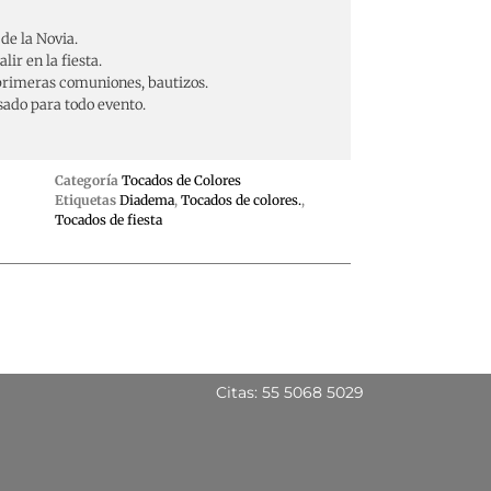
de la Novia.
ir en la fiesta.
 primeras comuniones, bautizos.
sado para todo evento.
Categoría
Tocados de Colores
Etiquetas
Diadema
,
Tocados de colores.
,
Tocados de fiesta
Citas: 55 5068 5029