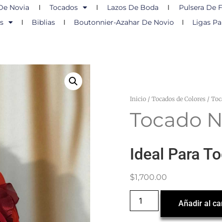
De Novia
Tocados
Lazos De Boda
Pulsera De F
s
Biblias
Boutonnier-Azahar De Novio
Ligas Pa
Inicio
/
Tocados de Colores
/ Toc
Tocado N
Ideal Para T
$
1,700.00
Añadir al ca